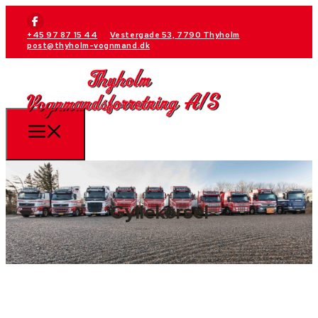
+45 97 87 15 44
Vestergade 53, 7790 Thyholm
post@thyholm-vognmand.dk
Gyllekørsel