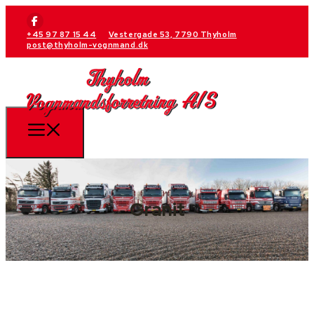
+45 97 87 15 44
Vestergade 53, 7790 Thyholm
post@thyholm-vognmand.dk
Granit