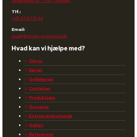
Vestergade 53, 7790 Thyholm
Tlf.:
+45 97 87 15 44
Email:
post@thyholm-vognmand.dk
Hvad kan vi hjælpe med?
Om os
Kørsel
Gyllekørsel
Container
Produktsalg
Grusgrav
Entreprenørarbejde
Galleri
Referencer