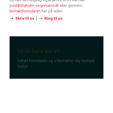
post@thyholm-vognmand.dk
eller gennem
kontaktformularen
her på siden.
Skriv til os
Ring til os
Vil du høre mere?
Udfyld formularen og vi kontakter dig hurtigst
muligt.