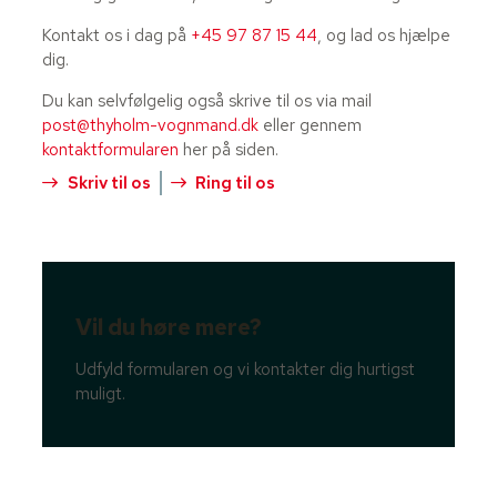
Kontakt os i dag på
+45 97 87 15 44
, og lad os hjælpe
dig.
Du kan selvfølgelig også skrive til os via mail
post@thyholm-vognmand.dk
eller gennem
kontaktformularen
her på siden.
Skriv til os
Ring til os
Vil du høre mere?
Udfyld formularen og vi kontakter dig hurtigst
muligt.