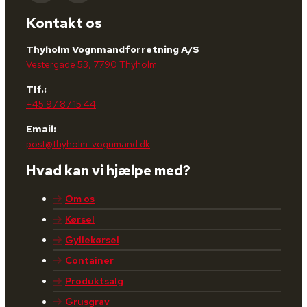
Kontakt os
Thyholm Vognmandforretning A/S
Vestergade 53, 7790 Thyholm
Tlf.:
+45 97 87 15 44
Email:
post@thyholm-vognmand.dk
Hvad kan vi hjælpe med?
Om os
Kørsel
Gyllekørsel
Container
Produktsalg
Grusgrav