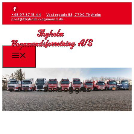
+45 97 87 15 44
Vestergade 53, 7790 Thyholm
post@thyholm-vognmand.dk
Sand og grus