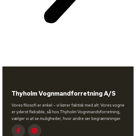
Thyholm Vognmandforretning A/S
Vores filosofi er enkel – vi kører faktisk med alt. Vores vogne
er yderst fleksible, så hos Thyholm Vognmandsforretning,
vælger vi at se muligheder, hvor andre ser begrænsninger.